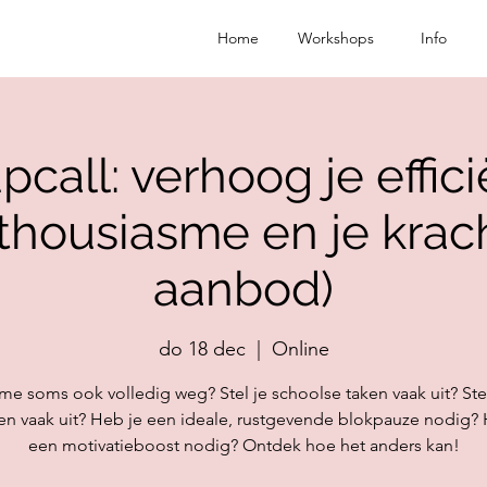
Home
Workshops
Info
call: verhoog je efficië
housiasme en je krach
aanbod)
do 18 dec
  |  
Online
ritme soms ook volledig weg? Stel je schoolse taken vaak uit? Stel
en vaak uit? Heb je een ideale, rustgevende blokpauze nodig? 
een motivatieboost nodig? Ontdek hoe het anders kan!