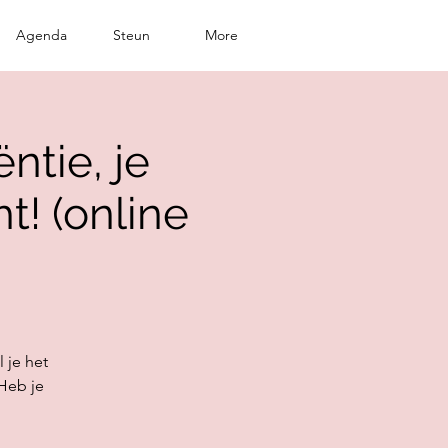
Agenda
Steun
More
ntie, je
t! (online
 je het
Heb je