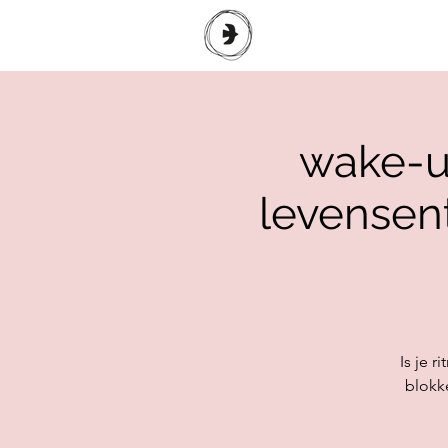
wake-up
levensent
Is je 
blokk