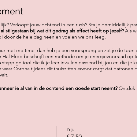
ement
ijk? Verloopt jouw ochtend in een rush? Sta je onmiddellijk par
al stilgestaan bij wat dit gedrag als effect heeft op jezelf?
Als w
l door de hele dag heen en voelen we ons leeg.
fuur met me-time, dan heb je een voorsprong en zet je de toon 
 Hal Elrod beschrijft een methode om je energievoorraad op te
stappige tool die ik je leer invullen passend bij jou en die je 
er waar Corona tijdens dit thuiszitten ervoor zorgt dat patronen
alt.
anneer je al van in de ochtend een goede start neemt?
Ontdek 
acht te kunnen liggen)
iets dat je graag leest)
r jij belangrijke schriftelijke zaken bijhoudt)
Prijs
rtabele kledij
€ 7,50