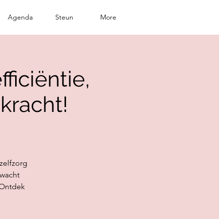
Agenda
Steun
More
ficiëntie,
kracht!
zelfzorg
rwacht
? Ontdek