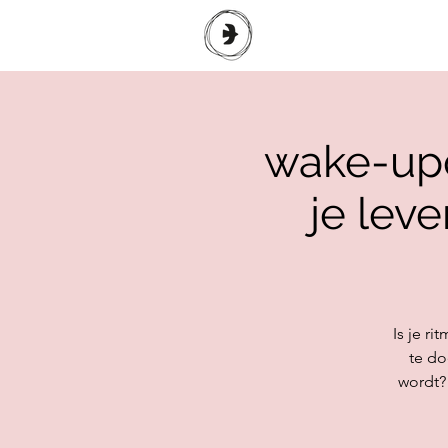
wake-upca
je lev
Is je r
te do
wordt? 