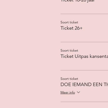
Alle leeftijden welkom
COVID-19: Sofie geeft dez
Soort ticket
het binnenkomen.
Ticket 26+
Soort ticket
Ticket Uitpas kansenta
Soort ticket
DOE IEMAND EEN T
Meer info