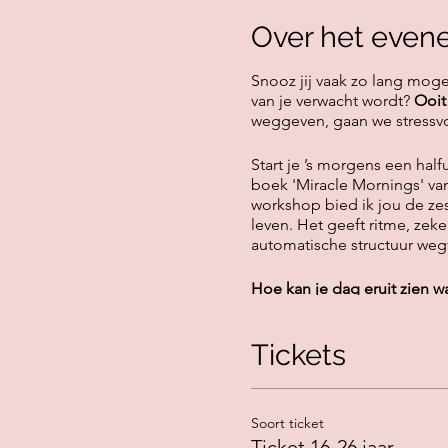
Over het even
Snooz jij vaak zo lang mogel
van je verwacht wordt?
Ooit 
weggeven, gaan we stressvo
Start je ’s morgens een hal
boek 'Miracle Mornings' van
workshop bied ik jou de zes 
leven. Het geeft ritme, zek
automatische structuur wegv
Hoe kan je dag eruit zien w
Wat breng je mee?
Tickets
-Een matje/handdoek (om z
-Een boek/tijdschrift/krant (
-Een schriftje/agenda/… (waa
Soort ticket
-Draag gemakkelijke, comfo
Ticket 16-26 jaar