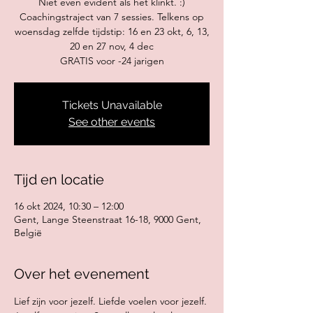
Niet even evident als het klinkt. :)
Coachingstraject van 7 sessies. Telkens op
woensdag zelfde tijdstip: 16 en 23 okt, 6, 13,
20 en 27 nov, 4 dec
GRATIS voor -24 jarigen
Tickets Unavailable
See other events
Tijd en locatie
16 okt 2024, 10:30 – 12:00
Gent, Lange Steenstraat 16-18, 9000 Gent,
België
Over het evenement
Lief zijn voor jezelf. Liefde voelen voor jezelf. 