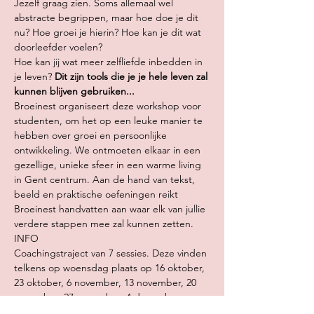
Jezelf graag zien. Soms allemaal wel 
abstracte begrippen, maar hoe doe je dit 
nu? Hoe groei je hierin? Hoe kan je dit wat 
doorleefder voelen?
Hoe kan jij wat meer zelfliefde inbedden in 
je leven? 
Dit zijn tools die je je hele leven zal 
kunnen blijven gebruiken...
Broeinest organiseert deze workshop voor 
studenten, om het op een leuke manier te 
hebben over groei en persoonlijke 
ontwikkeling. We ontmoeten elkaar in een 
gezellige, unieke sfeer in een warme living 
in Gent centrum. Aan de hand van tekst, 
beeld en praktische oefeningen reikt 
Broeinest handvatten aan waar elk van jullie 
verdere stappen mee zal kunnen zetten.
INFO 
Coachingstraject van 7 sessies. Deze vinden 
telkens op woensdag plaats op 16 oktober, 
23 oktober, 6 november, 13 november, 20 
november, 27 november, 4 december. 
Totale kostprijs: