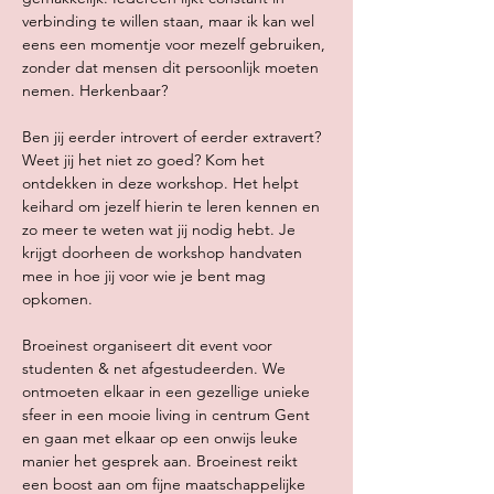
verbinding te willen staan, maar ik kan wel 
eens een momentje voor mezelf gebruiken, 
zonder dat mensen dit persoonlijk moeten 
nemen. Herkenbaar? 
Ben jij eerder introvert of eerder extravert? 
Weet jij het niet zo goed? Kom het 
ontdekken in deze workshop. Het helpt 
keihard om jezelf hierin te leren kennen en 
zo meer te weten wat jij nodig hebt. Je 
krijgt doorheen de workshop handvaten 
mee in hoe jij voor wie je bent mag 
opkomen.
Broeinest organiseert dit event voor 
studenten & net afgestudeerden. We 
ontmoeten elkaar in een gezellige unieke 
sfeer in een mooie living in centrum Gent 
en gaan met elkaar op een onwijs leuke 
manier het gesprek aan. Broeinest reikt 
een boost aan om fijne maatschappelijke 