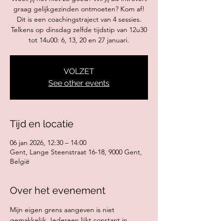
graag gelijkgezinden ontmoeten? Kom af!
Dit is een coachingstraject van 4 sessies.
Telkens op dinsdag zelfde tijdstip van 12u30
VOLZET
See other events
Tijd en locatie
06 jan 2026, 12:30 – 14:00
Gent, Lange Steenstraat 16-18, 9000 Gent,
België
Over het evenement
Mijn eigen grens aangeven is niet 
gemakkelijk. Iedereen lijkt constant in 