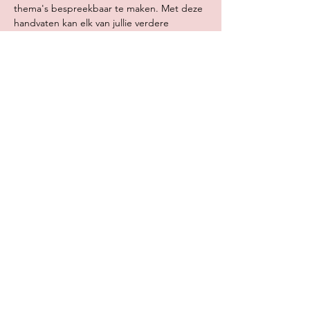
thema's bespreekbaar te maken. Met deze 
handvaten kan elk van jullie verdere 
stappen zetten. Bovendien krijg je 
handvaten waar je…
Meer lezen >
Deel dit evenement
Broeinest vzw