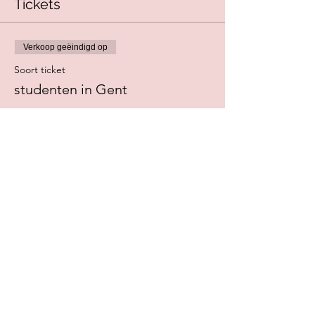
Tickets
Verkoop geëindigd op
Soort ticket
studenten in Gent
Meer info
Prijs
€ 12,50
+€ 0,31 servicekosten ticket
Deel dit evenement