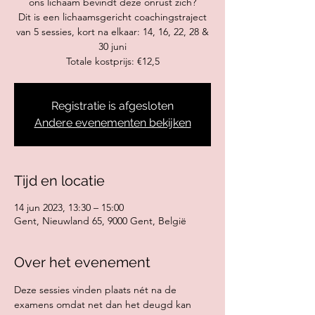
ons lichaam bevindt deze onrust zich?
Dit is een lichaamsgericht coachingstraject
van 5 sessies, kort na elkaar: 14, 16, 22, 28 &
30 juni
Totale kostprijs: €12,5
Registratie is afgesloten
Andere evenementen bekijken
Tijd en locatie
14 jun 2023, 13:30 – 15:00
Gent, Nieuwland 65, 9000 Gent, België
Over het evenement
Deze sessies vinden plaats nét na de 
examens omdat net dan het deugd kan 