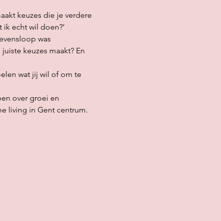
maakt keuzes die je verdere 
 ik echt wil doen?’
levensloop was 
e juiste keuzes maakt? En 
len wat jij wil of om te 
en over groei en 
e living in Gent centrum. 