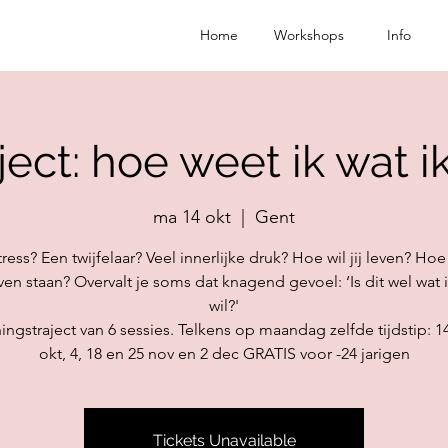
Home
Workshops
Info
ject: hoe weet ik wat ik
ma 14 okt
  |  
Gent
ess? Een twijfelaar? Veel innerlijke druk? Hoe wil jij leven? Hoe w
ven staan? Overvalt je soms dat knagend gevoel: ‘Is dit wel wat 
wil?'
ngstraject van 6 sessies. Telkens op maandag zelfde tijdstip: 1
okt, 4, 18 en 25 nov en 2 dec GRATIS voor -24 jarigen
Tickets Unavailable