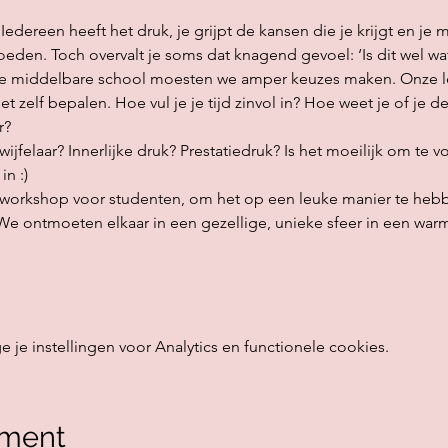
 Iedereen heeft het druk, je grijpt de kansen die je krijgt en je 
oeden. Toch overvalt je soms dat knagend gevoel: ‘Is dit wel wat
 de middelbare school moesten we amper keuzes maken. Onze 
zelf bepalen. Hoe vul je je tijd zinvol in? Hoe weet je of je d
r?
jfelaar? Innerlijke druk? Prestatiedruk? Is het moeilijk om te voe
in :)
 workshop voor studenten, om het op een leuke manier te hebb
We ontmoeten elkaar in een gezellige, unieke sfeer in een warm
e instellingen voor Analytics en functionele cookies.
ement