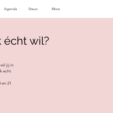
Agenda
Steun
More
 écht wil?
il jij in
ik echt
4 en 21