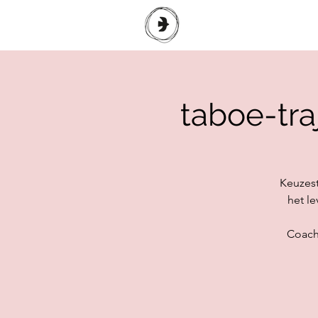
taboe-tra
Keuzestr
het le
Coachi