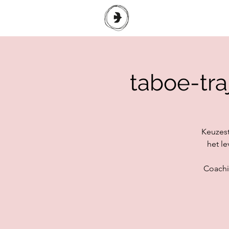
taboe-tra
Keuzestr
het le
Coachin