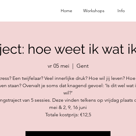
Home
Workshops
Info
ject: hoe weet ik wat ik
vr 05 mei
  |  
Gent
ess? Een twijfelaar? Veel innerlijke druk? Hoe wil jij leven? Hoe w
ven staan? Overvalt je soms dat knagend gevoel: ‘Is dit wel wat 
wil?'
gstraject van 5 sessies. Deze vinden telkens op vrijdag plaats 
mei & 2, 9, 16 juni
Totale kostprijs: €12,5