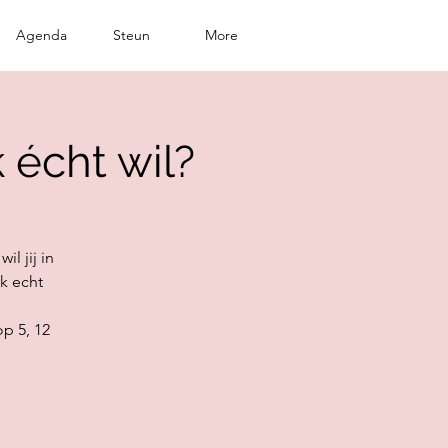
Agenda
Steun
More
 écht wil?
il jij in
ik echt
op 5, 12