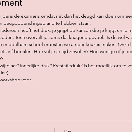
ement
 tijdens de examens omdat nét dan het deugd kan doen om een d
 en deugddoend ingepland te hebben staan.
 Iedereen heeft het druk, je grijpt de kansen die je krijgt en je 
oeden. Toch overvalt je soms dat knagend gevoel: ‘Is dit wel wat
 de middelbare school moesten we amper keuzes maken. Onze 
zelf bepalen. Hoe vul je je tijd zinvol in? Hoe weet je of je d
r?
jfelaar? Innerlijke druk? Prestatiedruk? Is het moeilijk om te voe
in :)
e workshop voor…
Prijs