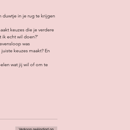
uwtje in je rug te krijgen 
maakt keuzes die je verdere 
 ik echt wil doen?’
levensloop was 
e juiste keuzes maakt? En 
len wat jij wil of om te 
Verkoop geëindigd op