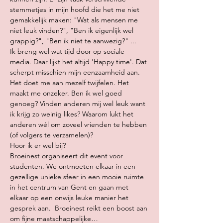
stemmetjes in mijn hoofd die het me niet 
gemakkelijk maken: "Wat als mensen me 
niet leuk vinden?", "Ben ik eigenlijk wel 
grappig?", "Ben ik niet te aanwezig?" ... 
Ik breng wel wat tijd door op sociale 
media. Daar lijkt het altijd 'Happy time'. Dat 
scherpt misschien mijn eenzaamheid aan. 
Het doet me aan mezelf twijfelen. Het 
maakt me onzeker. Ben ik wel goed 
genoeg? Vinden anderen mij wel leuk want 
ik krijg zo weinig likes? Waarom lukt het 
anderen wél om zoveel vrienden te hebben 
(of volgers te verzamelen)? 
Hoor ik er wel bij?
Broeinest organiseert dit event voor 
studenten. We ontmoeten elkaar in een 
gezellige unieke sfeer in een mooie ruimte 
in het centrum van Gent en gaan met 
elkaar op een onwijs leuke manier het 
gesprek aan.  Broeinest reikt een boost aan 
om fijne maatschappelijke…