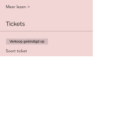
Meer lezen >
Tickets
Verkoop geëindigd op
Soort ticket
GRATIS voor studenten in Gent
Meer info
Prijs
€ 0,00