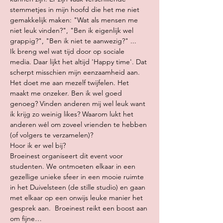
stemmetjes in mijn hoofd die het me niet 
gemakkelijk maken: "Wat als mensen me 
niet leuk vinden?", "Ben ik eigenlijk wel 
grappig?", "Ben ik niet te aanwezig?" ... 
Ik breng wel wat tijd door op sociale 
media. Daar lijkt het altijd 'Happy time'. Dat 
scherpt misschien mijn eenzaamheid aan. 
Het doet me aan mezelf twijfelen. Het 
maakt me onzeker. Ben ik wel goed 
genoeg? Vinden anderen mij wel leuk want 
ik krijg zo weinig likes? Waarom lukt het 
anderen wél om zoveel vrienden te hebben 
(of volgers te verzamelen)? 
Hoor ik er wel bij?
Broeinest organiseert dit event voor 
studenten. We ontmoeten elkaar in een 
gezellige unieke sfeer in een mooie ruimte 
in het Duivelsteen (de stille studio) en gaan 
met elkaar op een onwijs leuke manier het 
gesprek aan.  Broeinest reikt een boost aan 
om fijne…