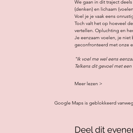
We gaan in dit traject deels
(denken) en lichaam (voelen)
Voel je je vaak eens onrusti
Toch valt het op hoeveel de
vertellen. Opluchting en her
Je eenzaam voelen, je niet 
geconfronteerd met onze eig
"Ik voel me wel eens eenzaa
Telkens dit gevoel met een 
Meer lezen >
Google Maps is geblokkeerd vanwege j
Deel dit even