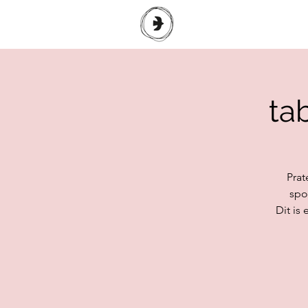
ta
Prat
spo
Dit is