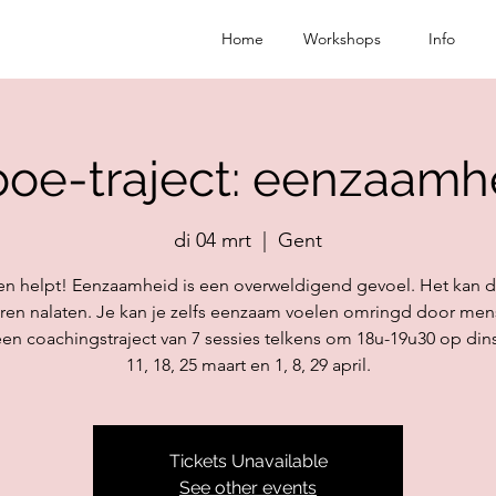
Home
Workshops
Info
boe-traject: eenzaamh
di 04 mrt
  |  
Gent
en helpt! Eenzaamheid is een overweldigend gevoel. Het kan 
ren nalaten. Je kan je zelfs eenzaam voelen omringd door men
 een coachingstraject van 7 sessies telkens om 18u-19u30 op din
11, 18, 25 maart en 1, 8, 29 april.
Tickets Unavailable
See other events