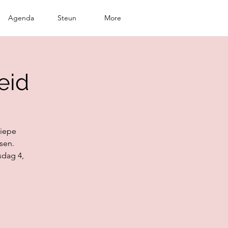
Agenda
Steun
More
eid
diepe
sen.
sdag 4,