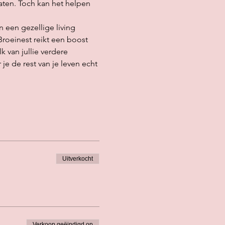
laten. Toch kan het helpen 
 een gezellige living 
roeinest reikt een boost 
van jullie verdere 
e de rest van je leven echt 
Uitverkocht
Verkoop geëindigd op