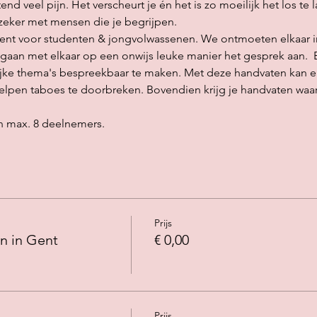
end veel pijn. Het verscheurt je én het is zo moeilijk het los te 
zeker met mensen die je begrijpen. 
vent voor studenten & jongvolwassenen. We ontmoeten elkaar in
aan met elkaar op een onwijs leuke manier het gesprek aan.  B
jke thema's bespreekbaar te maken. Met deze handvaten kan elk 
lpen taboes te doorbreken. Bovendien krijg je handvaten waar j
an max. 8 deelnemers.
Prijs
n in Gent
€ 0,00
Prijs