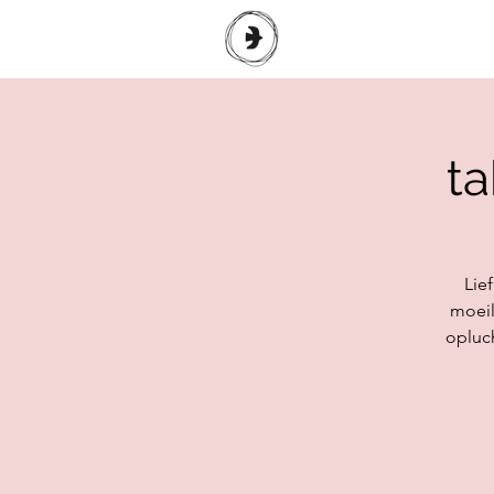
ta
Lie
moeil
opluc