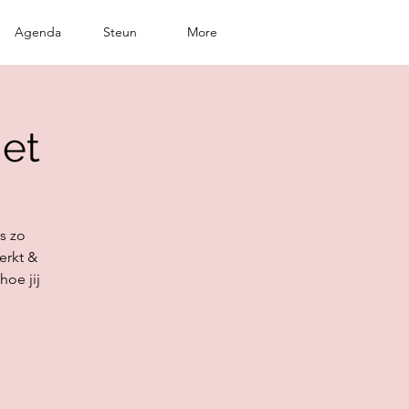
Agenda
Steun
More
iet
s zo
erkt &
oe jij