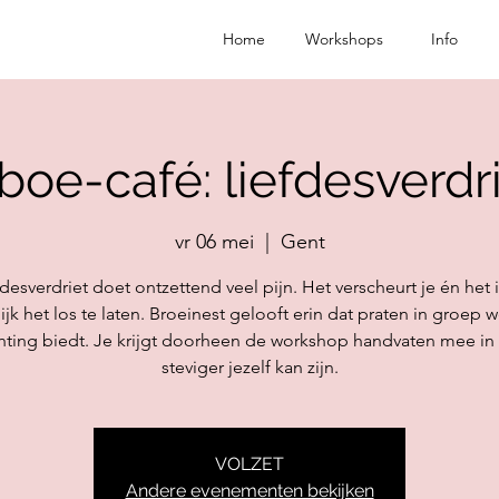
Home
Workshops
Info
boe-café: liefdesverdr
vr 06 mei
  |  
Gent
fdesverdriet doet ontzettend veel pijn. Het verscheurt je én het i
ijk het los te laten. Broeinest gelooft erin dat praten in groep w
hting biedt. Je krijgt doorheen de workshop handvaten mee in h
steviger jezelf kan zijn.
VOLZET
Andere evenementen bekijken