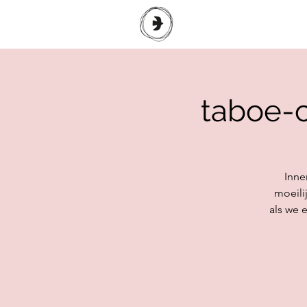
taboe-c
Inne
moeili
als we