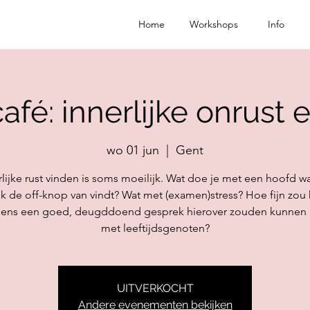
Home
Workshops
Info
afé: innerlijke onrust e
wo 01 jun
  |  
Gent
rlijke rust vinden is soms moeilijk. Wat doe je met een hoofd wa
jk de off-knop van vindt? Wat met (examen)stress? Hoe fijn zou h
 eens een goed, deugddoend gesprek hierover zouden kunnen
met leeftijdsgenoten?
UITVERKOCHT
Andere evenementen bekijken