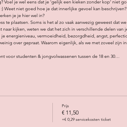
g? Voel je wel eens dat je 'gelijk een kieken zonder kop' niet go
:) Weet niet goed hoe je dat innerlijke gevoel kan beschrijven?
erken je je hier wel in? 
ess te plaatsen. Soms is het al zo vaak aanwezig geweest dat we 
t naar kijken, weten we dat het zich in verschillende delen van je
au, je energieniveau, vermoeidheid, bezorgdheid, angst, perfectio
 weinig over gepraat. Waarom eigenlijk, als we met zoveel zijn i
vent voor studenten & jongvolwassenen tussen de 18 en 30…
Prijs
€ 11,50
+€ 0,29 servicekosten ticket