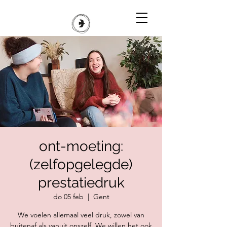
ont-moeting:
(zelfopgelegde)
prestatiedruk
do 05 feb
  |  
Gent
We voelen allemaal veel druk, zowel van
buitenaf als vanuit onszelf. We willen het ook