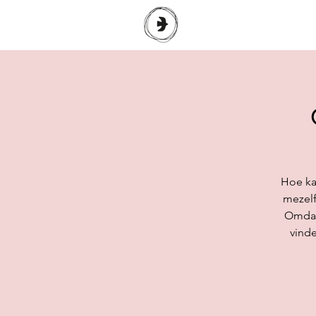
Hoe ka
mezelf?
Omdat 
vind