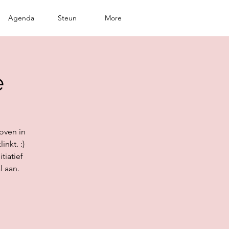
Agenda
Steun
More
e
oven in
inkt. :)
tiatief
 aan.