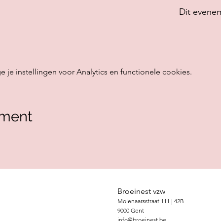
Dit evenem
e instellingen voor Analytics en functionele cookies.
ement
Broeinest vzw
Molenaarsstraat 111 | 42B
9000 Gent
info@broeinest.be