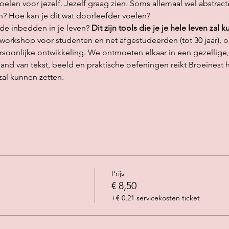
e voelen voor jezelf. Jezelf graag zien. Soms allemaal wel abstr
in? Hoe kan je dit wat doorleefder voelen?  
fde inbedden in je leven? 
Dit zijn tools die je je hele leven zal 
workshop voor studenten en net afgestudeerden (tot 30 jaar), 
soonlijke ontwikkeling. We ontmoeten elkaar in een gezellige, 
nd van tekst, beeld en praktische oefeningen reikt Broeinest h
zal kunnen zetten.
Prijs
€ 8,50
+€ 0,21 servicekosten ticket