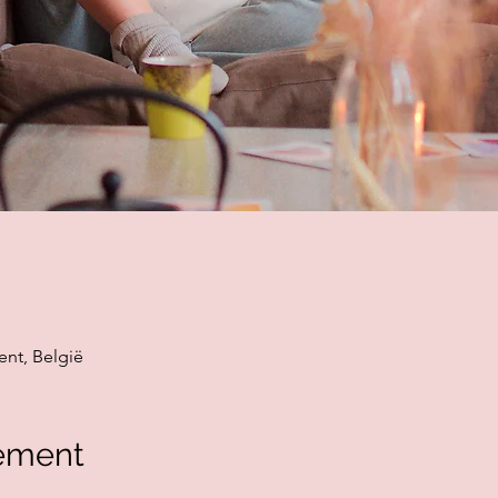
ent, België
ement