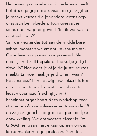
Het leven gaat snel vooruit. Iedereen heeft 
het druk, je grijpt de kansen die je krijgt en 
je maakt keuzes die je verdere levensloop 
drastisch beïnvloeden. Toch overvalt je 
soms dat knagend gevoel: ‘Is dit wel wat ik 
echt wil doen?’
Van de kleuterklas tot aan de middelbare 
school moesten we amper keuzes maken. 
Onze levensloop was voorgekauwd. Nu 
moet je het zelf bepalen. Hoe vul je je tijd 
zinvol in? Hoe weet je of je de juiste keuzes 
maakt? En hoe maak je je dromen waar?
Keuzestress? Een eeuwige twijfelaar? Is het 
moeilijk om te voelen wat jij wil of om te 
kiezen voor jezelf? Schrijf je in :) 
Broeinest organiseert deze workshop voor 
studenten & jongvolwassenen tussen de 18 
en 23 jaar, gericht op groei en persoonlijke 
ontwikkeling. We ontmoeten elkaar in DE 
GRAAF en gaan met elkaar op een onwijs 
leuke manier het gesprek aan. Aan de…