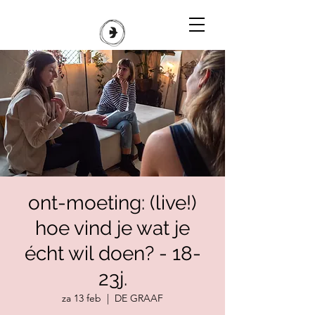
ont-moeting: (live!)
hoe vind je wat je
écht wil doen? - 18-
23j.
za 13 feb
  |  
DE GRAAF