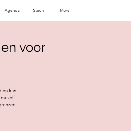
Agenda
Steun
More
gen voor
d en kan
 mezelf
 grenzen