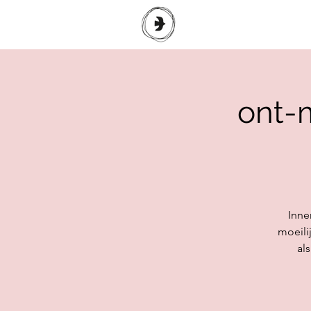
ont-m
Inne
moeili
al