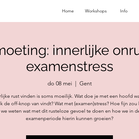
Home
Workshops
Info
oeting: innerlijke onr
examenstress
do 08 mei
  |  
Gent
rlijke rust vinden is soms moeilijk. Wat doe je met een hoofd wa
jk de off-knop van vindt? Wat met (examen)stress? Hoe fijn zou h
s we weten wat met dit rusteloze gevoel te doen en hoe we in d
examenperiode hierin kunnen groeien?