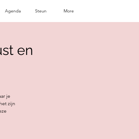
Agenda
Steun
More
ust en
ar je
et zijn
eze