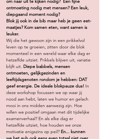
om naar uit te kijken nodig?  Een fijne 
ontmoeting nodig met mensen? Een leuk, 
diepgaand moment nodig?
Blok jij ook in de bib maar heb je geen eet-
maatjes? Kom samen eten, want samen is 
leuker.
Wij die het gewoon zijn in een prikkelvol 
leven op te groeien, zitten door de blok 
momenteel in een wereld waar elke dag er 
hetzelfde uitziet. Prikkels blijven uit, variatie 
blijft uit. 
Diepe babbels, mensen 
ontmoeten, gelijkgezinden en 
leeftijdsgenoten rondom je hebben: DAT 
geef energie. De ideale blokpauze dus! 
In 
deze workshop focussen we op waar jij 
nood aan hebt, laten we humor en gelach 
mooi in ons midden aanwezig zijn. Hoe 
willen we positief omgaan met dit tijdelijke 
examenverhaal? En als elke dag er 
hetzelfde uitziet, hoe houden we onze 
motivatie enigszins op peil?
 En... kunnen 
we het aub ook eens even totaal niet over 