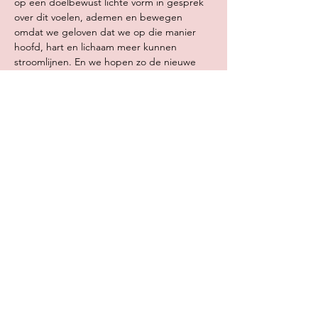
op een doelbewust lichte vorm in gesprek 
over dit voelen, ademen en bewegen 
omdat we geloven dat we op die manier 
hoofd, hart en lichaam meer kunnen 
stroomlijnen. En we hopen zo de nieuwe 
ervaring meer te kunnen verankeren en als 
deugddoend te laten ervaren voor jou. We 
kijken met je mee naar wat er…
Meer lezen >
Deel dit evenement