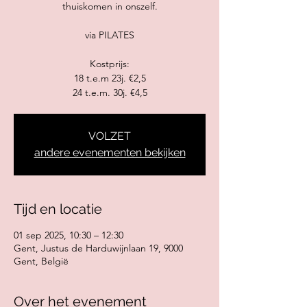
thuiskomen in onszelf.
via PILATES
Kostprijs:
18 t.e.m 23j. €2,5
24 t.e.m. 30j. €4,5
VOLZET
andere evenementen bekijken
Tijd en locatie
01 sep 2025, 10:30 – 12:30
Gent, Justus de Harduwijnlaan 19, 9000
Gent, België
Over het evenement