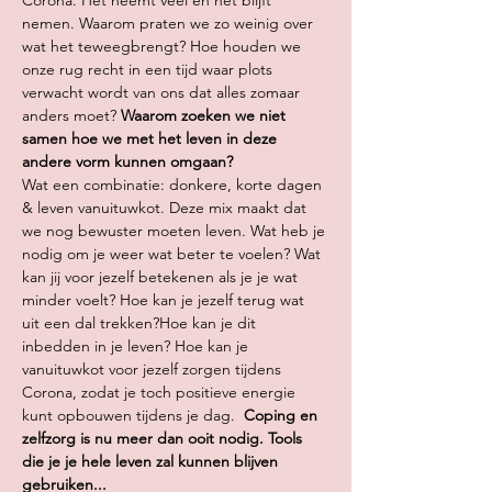
Corona. Het neemt veel en het blijft 
nemen. Waarom praten we zo weinig over 
wat het teweegbrengt?
 Hoe houden we 
onze rug recht in een tijd waar plots 
verwacht wordt van ons dat alles zomaar 
anders moet?
 Waarom zoeken we niet 
samen hoe we met het leven in deze 
andere vorm kunnen omgaan?
Wat een combinatie: donkere, korte dagen 
& leven vanuituwkot. Deze mix maakt dat 
we nog bewuster moeten leven. Wat heb je 
nodig om je weer wat beter te voelen? Wat 
kan jij voor jezelf betekenen als je je wat 
minder voelt? Hoe kan je jezelf terug wat 
uit een dal trekken?
Hoe kan je dit 
inbedden in je leven? Hoe kan je 
vanuituwkot voor jezelf zorgen tijdens 
Corona, zodat je toch positieve energie 
kunt opbouwen tijdens je dag. 
 Coping en 
zelfzorg is nu meer dan ooit nodig. 
Tools 
die je je hele leven zal kunnen blijven 
gebruiken... 