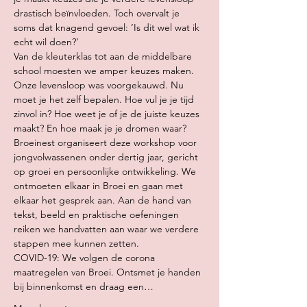
drastisch beïnvloeden. Toch overvalt je 
soms dat knagend gevoel: ‘Is dit wel wat ik 
echt wil doen?’
Van de kleuterklas tot aan de middelbare 
school moesten we amper keuzes maken. 
Onze levensloop was voorgekauwd. Nu 
moet je het zelf bepalen. Hoe vul je je tijd 
zinvol in? Hoe weet je of je de juiste keuzes 
maakt? En hoe maak je je dromen waar?
Broeinest organiseert deze workshop voor 
jongvolwassenen onder dertig jaar, gericht 
op groei en persoonlijke ontwikkeling. We 
ontmoeten elkaar in Broei en gaan met 
elkaar het gesprek aan. Aan de hand van 
tekst, beeld en praktische oefeningen 
reiken we handvatten aan waar we verdere 
stappen mee kunnen zetten.
COVID-19: We volgen de corona 
maatregelen van Broei. Ontsmet je handen 
bij binnenkomst en draag een…