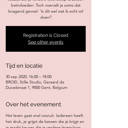
beïnvloeden. Toch overvalt je soms dat
knagend gevoel: ‘Is dit wel wat ik echt wil
doen?
Registration is Closed
See other events
Tijd en locatie
30 sep 2020, 16:00 – 18:00
BROEI, Stille Studio, Geraard de
Duivelstraat 1, 9000 Gent, Belgium
Over het evenement
Het leven gaat snel vooruit. Iedereen heeft 
het druk, je grijpt de kansen die je krijgt en 
je maakt keuzes die je verdere levensloop 