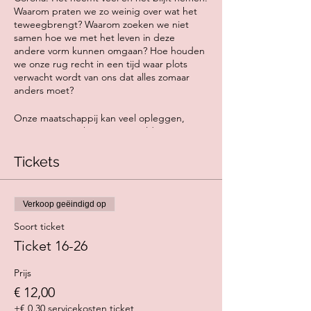
Waarom praten we zo weinig over wat het
teweegbrengt? Waarom zoeken we niet
samen hoe we met het leven in deze
andere vorm kunnen omgaan? Hoe houden
we onze rug recht in een tijd waar plots
verwacht wordt van ons dat alles zomaar
anders moet?
Onze maatschappij kan veel opleggen,
eisen en verwachten. De wereld waarin we
leven bepaalt voor een groot deel hoe onze
vrijheid er uit ziet. Wij die net gewoon zijn
Tickets
om in veel vrijheid groot gebracht te
worden. We moeten ongezien inboeten op
onze reizen, ons feestenthousiasme, onze
Verkoop geëindigd op
leuke cafébabbels, onze hobby’s, onze
vrienden, onze familie… Hoe willen we
Soort ticket
omgaan met dit tijdelijke nieuwe verhaal? En
Ticket 16-26
hoe houden we wat we belangrijk vinden in
het leven toch intact?
Prijs
€ 12,00
Broeinest organiseert deze workshop voor
jongvolwassenen onder dertig jaar, gericht
+€ 0,30 servicekosten ticket