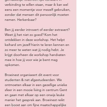
verbinding te willen staan, maar ik kan wel 
eens een momentje voor mezelf gebruiken, 
zonder dat mensen dit persoonlijk moeten 
nemen. Herkenbaar? 
Ben jij eerder introvert of eerder extravert? 
Weet jij het niet zo goed? Kom het 
ontdekken in deze workshop. Het helpt 
keihard om jezelf hierin te leren kennen en 
zo meer te weten wat jij nodig hebt. Je 
krijgt doorheen de workshop handvaten 
mee in hoe jij voor wie je bent mag 
opkomen.
Broeinest organiseert dit event voor 
studenten & net afgestudeerden. We 
ontmoeten elkaar in een gezellige unieke 
sfeer in een mooie living in centrum Gent 
en gaan met elkaar op een onwijs leuke 
manier het gesprek aan. Broeinest reikt 
een boost aan om fijne maatschappelijke 