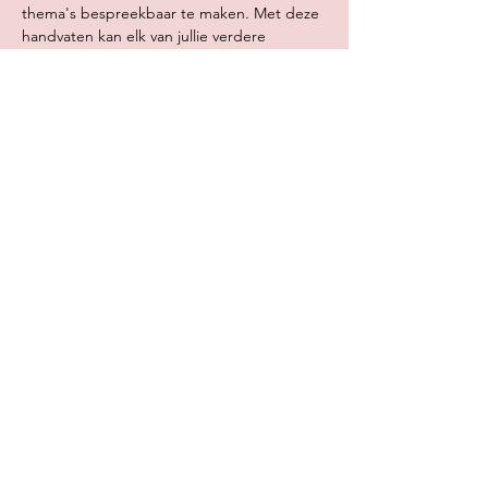
thema's bespreekbaar te maken. Met deze 
handvaten kan elk van jullie verdere 
stappen zetten. Bovendien krijg je 
handvaten waar je…
Meer lezen >
Deel dit evenement
Broeinest vzw